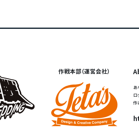
作戦本部（運営会社）
A
あ
ロ
作
h