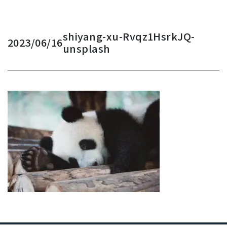
shiyang-xu-Rvqz1HsrkJQ-
2023/06/16
unsplash